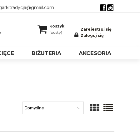
garkitradycja@gmail.com
FB
Insta
Koszyk:
Zarejestruj się
(pusty)
Zaloguj się
CIĘCE
BIŻUTERIA
AKCESORIA