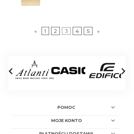
«
1
2
3
4
5
»
POMOC
MOJE KONTO
PŁATNOŚCI I DOSTAWA