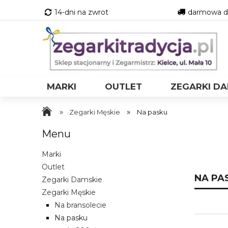
14-dni na zwrot
darmowa do
MARKI
OUTLET
ZEGARKI DA
»
»
Zegarki Męskie
Na pasku
Menu
Marki
Outlet
NA PA
Zegarki Damskie
Zegarki Męskie
Na bransolecie
Na pasku